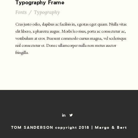
Typography Frame
Fonts
/
Typography
Cras justo odio, dapibus ac facilisis in, egestas eget quam. Nulla vitae
elit libero, a pharetra augue. Morbi leo risus, porta ac consectetur ac,
vestibulum at eros. Praesent commodo cursus magna, vel scelerisque
nisl consectetur et. Donec ullamcorper nulla non metus auctor
fringilla.
TOM SANDERSON copyright 2018 | Margo & Bert